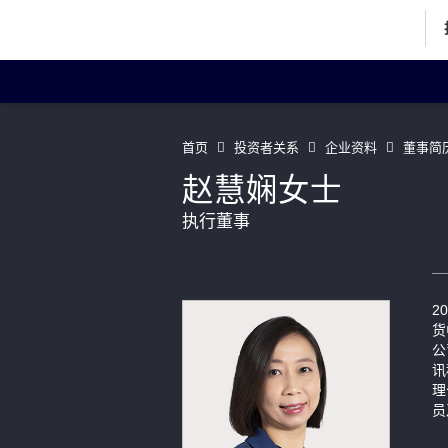
投资者关系主页
投
首页
投资者关系
企业资料
董事简
赵慧娴女士
执行董事
企业资料
Art
董事简历
2
联络我们
货
公
讯
理
员