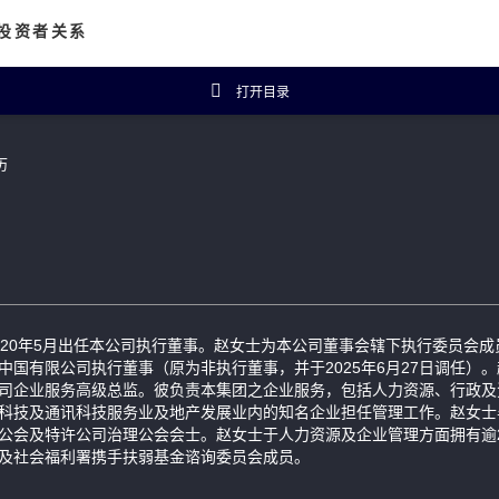
投资者关系
打开目录
资者概览
财务数据
历
主席报告书
财务摘要
企业公告
五年财务概要
投资者常见问题
isanal Connect
可持续发展
020年5月出任本公司执行董事。赵女士为本公司董事会辖下执行委员会
中国有限公司执行董事（原为非执行董事，并于2025年6月27日调任）。
司企业服务高级总监。彼负责本集团之企业服务，包括人力资源、行政及
科技及通讯科技服务业及地产发展业内的知名企业担任管理工作。赵女士
公会及特许公司治理公会会士。赵女士于人力资源及企业管理方面拥有逾
及社会福利署携手扶弱基金谘询委员会成员。