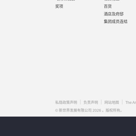
奖项
百货
酒店及府邸
集团成员连结
私隐政策声明
负责声明
网站地图
The A
© 新世界发展有限公司 2026 。版权所有。