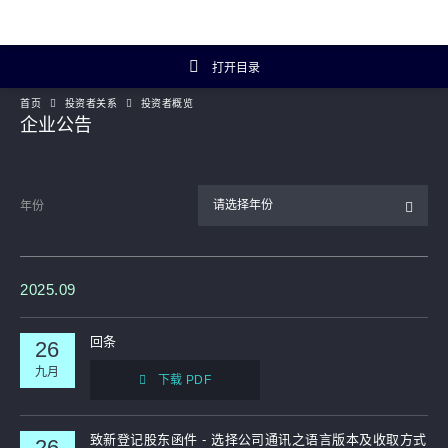
打开目录
首页
投资者关系
投资者概览
投资者关系主页
企业公告
投资者概览
请选择年份
年份
财务数据
年报及简报
2025.09
企业资料
回条
26
九月
下载 PDF
Artisanal Connect
可持续发展
致新登记股东函件 - 选择公司通讯之语言版本及收取方式
26