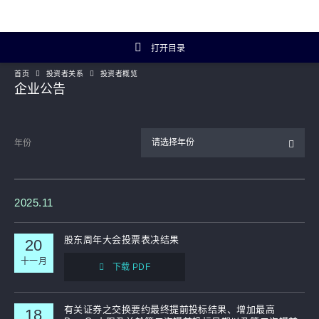
打开目录
首页
投资者关系
投资者概览
投资者关系主页
企业公告
投资者概览
请选择年份
年份
财务数据
年报及简报
2025.11
企业资料
股东周年大会投票表决结果
20
十一月
下载 PDF
Artisanal Connect
有关证券之交换要约最终提前投标结果、增加最高
可持续发展
18