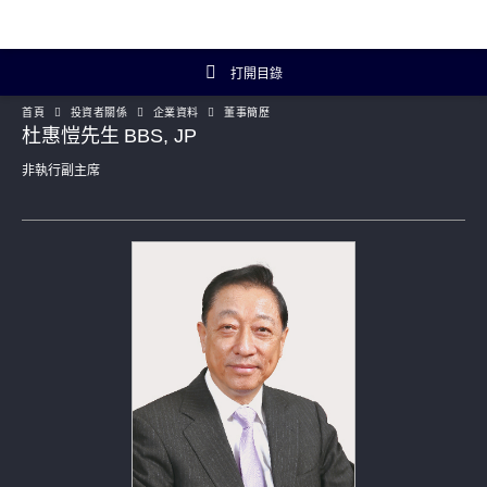
打開目錄
首頁
投資者關係
企業資料
董事簡歷
投資者關係主頁
杜惠愷先生 BBS, JP
非執行副主席
投資者概覽
財務數據
年報及簡報
企業資料
Artisanal Connect
可持續發展