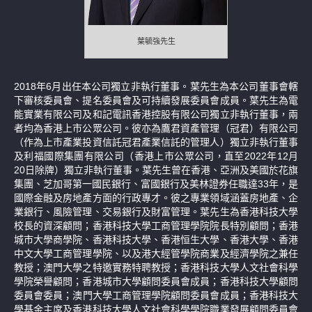
補發已報失股票的公告
葉毓強先生
2018年6月出任本公司獨立非執行董事。葉先生為本公司董事會轄
下審核委員會、提名委員會及可持續發展委員會成員。葉先生為電
能實業有限公司及和記電訊香港控股有限公司獨立非執行董事，兩
者均為香港上市公眾公司。彼亦為鷹君資產管理（冠君）有限公司
（作為上市產業投資信託冠君產業信託的管理人）獨立非執行董事
及利福國際集團有限公司（香港上市公眾公司，直至2022年12月
20日除牌）獨立非執行董事。葉先生曾在香港、亞洲及美國於花旗
集團、芝加哥第一國民銀行、富國銀行及美林證券任職達33年，是
國際金融及房地產方面的行政專才。彼之專業領域涵蓋房地產、企
業銀行、風險管理、交易銀行及財富管理。葉先生為香港科技大學
校長的資深顧問；香港科技大學工商管理學院院長特別顧問；香港
城市大學商學院、香港科技大學、香港恒生大學、香港大學、香港
中文大學工商管理學院、以及港大經管學院商業及經濟學院之兼任
教授；澳門大學之特邀實務特聘教授；香港科技大學人文社會科學
學院榮譽顧問；香港城市大學顧問委員會成員；香港科技大學顧問
委員會委員；澳門大學工商管理學院顧問委員會成員；香港科技大
學基金主席及香港科技大學人文社會科學學院職業發展顧問委員會