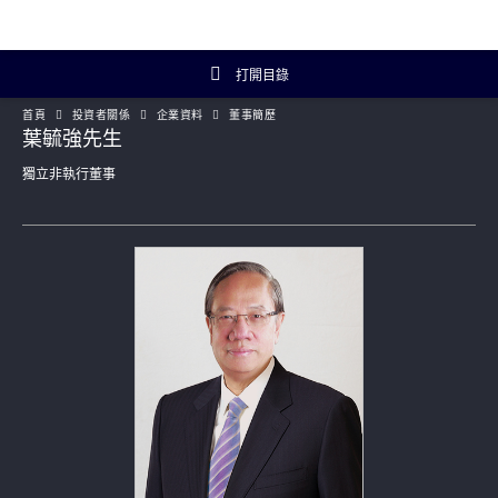
打開目錄
首頁
投資者關係
企業資料
董事簡歷
投資者關係主頁
葉毓強先生
獨立非執行董事
投資者概覽
財務數據
年報及簡報
企業資料
Artisanal Connect
可持續發展