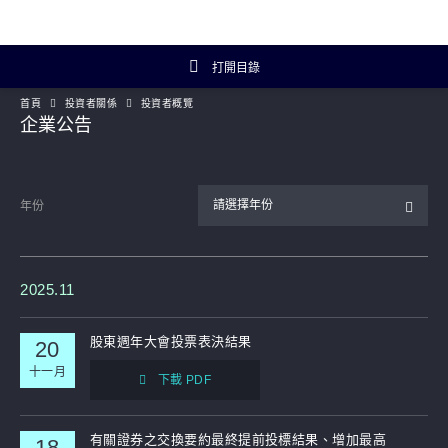
打開目錄
首頁
投資者關係
投資者概覽
投資者關係主頁
企業公告
投資者概覽
請選擇年份
年份
財務數據
年報及簡報
2025.11
企業資料
股東週年大會投票表決結果
20
十一月
下載 PDF
Artisanal Connect
可持續發展
有關證券之交換要約最終提前投標結果、增加最高
18