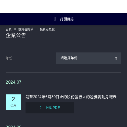
打開目錄
首頁
投資者關係
投資者概覽
投資者關係主頁
企業公告
投資者概覽
請選擇年份
年份
財務數據
年報及簡報
2024.07
企業資料
截至2024年6月30日止的股份發行人的證券變動月報表
2
七月
下載 PDF
Artisanal Connect
可持續發展