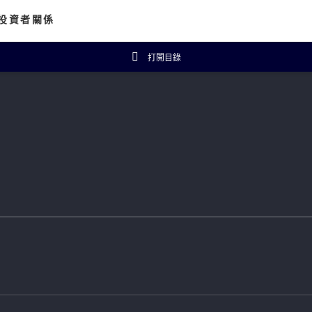
投資者關係
打開目錄
資者概覽
財務數據
主席報告書
財務摘要
企業公告
五年財務概要
投資者常見問題
isanal Connect
可持續發展