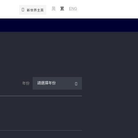
简
繁
ENG
新世界主頁
年報及簡報
中期報告／年報
簡報
補發已報失股票的公告
請選擇年份
年份