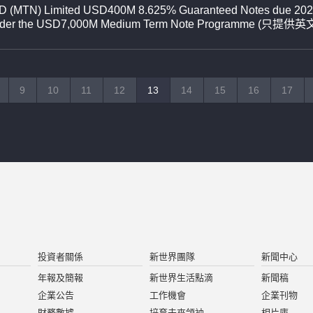
NWD (MTN) Limited USD400M 8.625% Guaranteed Notes due 202
 under the USD7,000M Medium Term Note Programme (只提供
9
10
11
12
13
14
15
16
17
投資者關係
新世界團隊
新聞中心
年報及簡報
新世界生活點滴
新聞稿
企業公告
工作機會
企業刊物
財務數據
培育未來領袖
相片庫