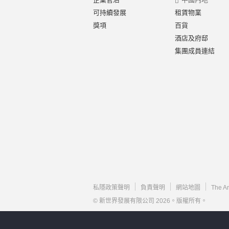
可持續發展
租賃物業
獎項
百貨
酒店及府邸
集團成員連結
私隱政策聲明
負責聲明
網站地圖
The A
© 新世界發展有限公司 2026。版權所有。