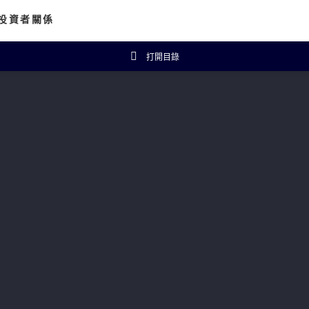
投資者關係
打開目錄
資者概覽
財務數據
主席報告書
財務摘要
企業公告
五年財務概要
投資者常見問題
isanal Connect
可持續發展