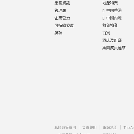
集團資訊
地產物業
管理層
中國香港
企業管治
中國內地
可持續發展
租賃物業
獎項
百貨
酒店及府邸
集團成員連結
私隱政策聲明
負責聲明
網站地圖
The A