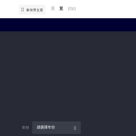
简
繁
ENG
新世界主頁
年報及簡報
中期報告／年報
簡報
補發已報失股票的公告
請選擇年份
年份