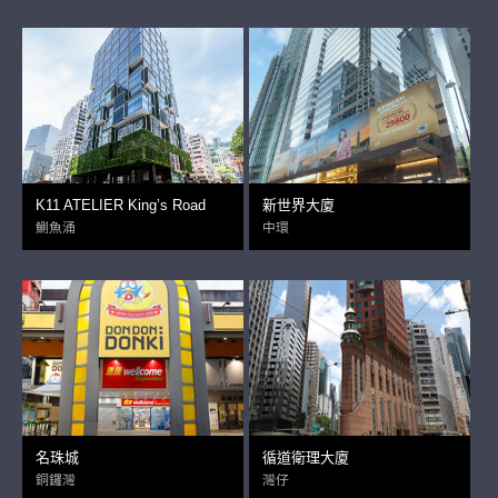
K11 ATELIER King’s Road
新世界大廈
鰂魚涌
中環
名珠城
循道衛理大廈
銅鑼灣
灣仔