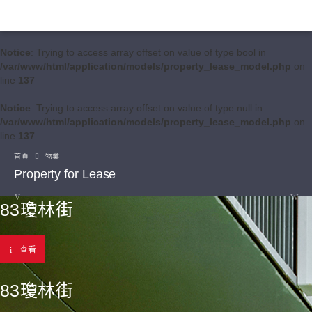
Notice
: Trying to access array offset on value of type bool in
/var/www/html/application/models/property_lease_model.php
on
line
137
Notice
: Trying to access array offset on value of type null in
/var/www/html/application/models/property_lease_model.php
on
line
137
首頁
物業
Property for Lease
83瓊林街
查看
83瓊林街