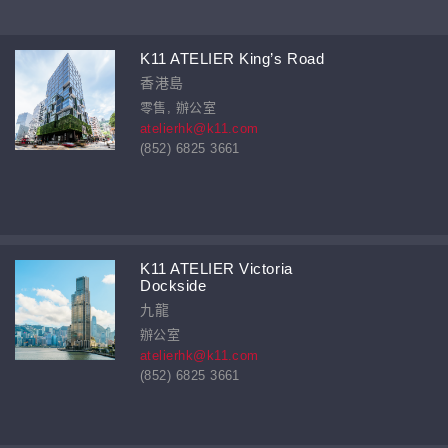
K11 ATELIER King’s Road
香港島
零售, 辦公室
atelierhk@k11.com
(852) 6825 3661
K11 ATELIER Victoria
Dockside
九龍
辦公室
atelierhk@k11.com
(852) 6825 3661