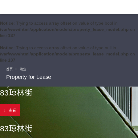
Notice
: Trying to access array offset on value of type bool in
/var/www/html/application/models/property_lease_model.php
on
line
137
Notice
: Trying to access array offset on value of type null in
/var/www/html/application/models/property_lease_model.php
on
line
137
首页
物业
Property for Lease
83琼林街
查看
83琼林街